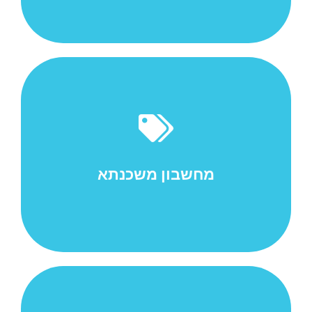
משכנתא היא שעבוד של נכס נדל"ן לשם הבטחת החזר
הלוואה שניתנה לבעל הנכס על-ידי הבנק, חברת ביטוח או
חברה פרטית. המשכנתא היא סוג של זכות מקרקעין
המחייבת...
מחשבון משכנתא
למאמר המלא ->>