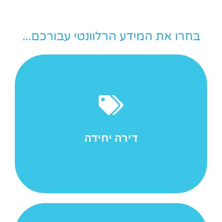
בחרו את המידע הרלוונטי עבורכם...
משכנתא היא שעבוד של נכס נדל"ן לשם הבטחת החזר
הלוואה שניתנה לבעל הנכס על-ידי הבנק, חברת ביטוח או
חברה פרטית. המשכנתא היא סוג של זכות מקרקעין
המחייבת...
דירה יחידה
למאמר המלא ->>