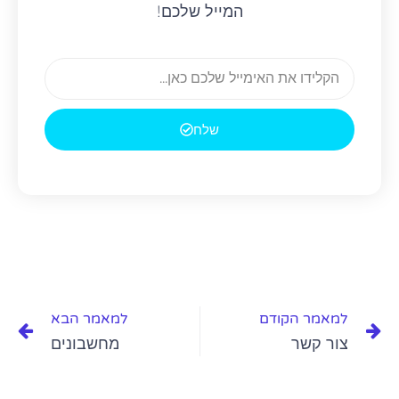
המייל שלכם!
E
m
a
שלח
i
l
קודם
הב
למאמר הקודם
למאמר הבא
צור קשר
מחשבונים