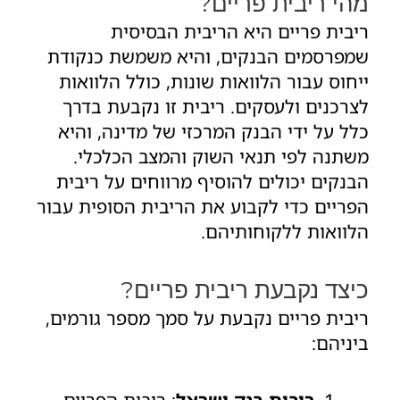
מהי ריבית פריים?
o
g
b
e
o
r
e
r
ריבית פריים היא הריבית הבסיסית
k
a
שמפרסמים הבנקים, והיא משמשת כנקודת
-
m
ייחוס עבור הלוואות שונות, כולל הלוואות
f
לצרכנים ולעסקים. ריבית זו נקבעת בדרך
כלל על ידי הבנק המרכזי של מדינה, והיא
משתנה לפי תנאי השוק והמצב הכלכלי.
הבנקים יכולים להוסיף מרווחים על ריבית
הפריים כדי לקבוע את הריבית הסופית עבור
הלוואות ללקוחותיהם.
כיצד נקבעת ריבית פריים?
ריבית פריים נקבעת על סמך מספר גורמים,
ביניהם:
ריבית בנק ישראל
: ריבית הפריים