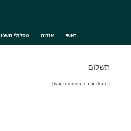
ילוג
תוכן
ראשי
אודות
מסלולי משכנ
תשלום
[woocommerce_checkout]